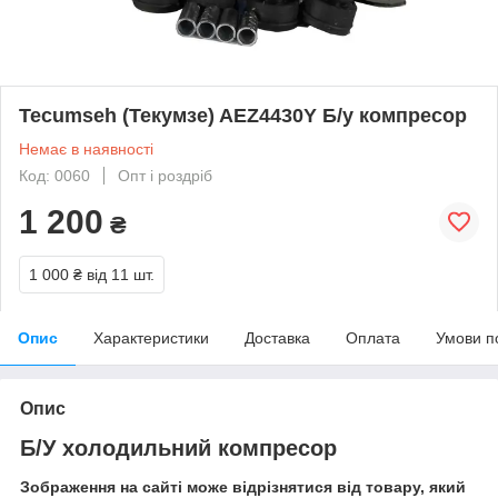
Tecumseh (Текумзе) AEZ4430Y Б/у компресор
Немає в наявності
Код: 0060
Опт і роздріб
1 200
₴
1 000 ₴
від 11 шт.
Опис
Характеристики
Доставка
Оплата
Умови п
Опис
Б/У холодильний компресор
Зображення на сайті може відрізнятися від товару, який