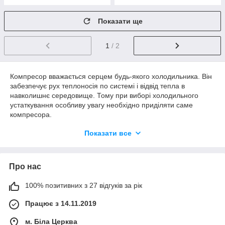
Показати ще
1
/ 2
Компресор вважається серцем будь-якого холодильника. Він
забезпечує рух теплоносія по системі і відвід тепла в
навколишнє середовище. Тому при виборі холодильного
устаткування особливу увагу необхідно приділяти саме
компресора.
Види компресорів
Показати все
На сьогоднішній день існують чотири основних види цих
пристроїв.
Про нас
Поршневий
найпопулярніший вид. В них задіяний принцип дії, який
100% позитивних з 27 відгуків за рік
нагадує принцип роботи двигуна внутрішнього згорання. За
Працює з 14.11.2019
рахунок руху кривошипно-шатунного механізму поршні в
циліндрах роблять зворотно-поступальні рухи.
м. Біла Церква