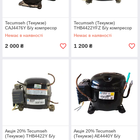
Tecumseh (Текумзе)
Tecumseh (Текумзе)
CAJ4476Y Б/у компресор
THB4422YFZ Б/у компресор
Немає в наявності
Немає в наявності
2 000
1 200
₴
₴
Акція 20% Tecumseh
Акція 20% Tecumseh
(Текумзе) THB4422Y Б/у
(Текумзе) AE4440Y Б/у