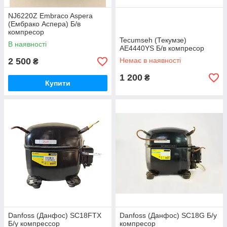
NJ6220Z Embraco Aspera
(Ембрако Аспера) Б/в
компресор
Tecumseh (Текумзе)
В наявності
AE4440YS Б/в компресор
2 500
Немає в наявності
₴
1 200
₴
Купити
Danfoss (Данфос) SC18FTX
Danfoss (Данфос) SC18G Б/у
Б/у компрессор
компресор