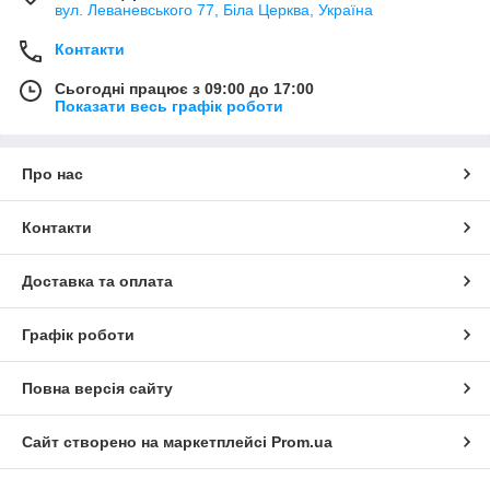
Переваги:
вул. Леваневського 77, Біла Церква, Україна
Надійність
Контакти
Вартість
Сьогодні працює з 09:00 до 17:00
Простота експлуатації
Показати весь графік роботи
Ремонтопридатність
Довговічність
Про нас
Роторний
Один з найстаріших видів. Він відомий з XIX століття.
Контакти
Переваги:
Велика сила стиснення
Доставка та оплата
Довговічність
Регульована продуктивність
Графік роботи
Невеликий рівень вібрації і шуму
Повна версія сайту
Інверторний
Використовує принцип безперервної роботи.
Сайт створено на маркетплейсі
Prom.ua
Переваги:
Економічність